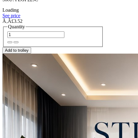
Loading
See price
Ã‚Â£3.52
Quantity
Add to trolley