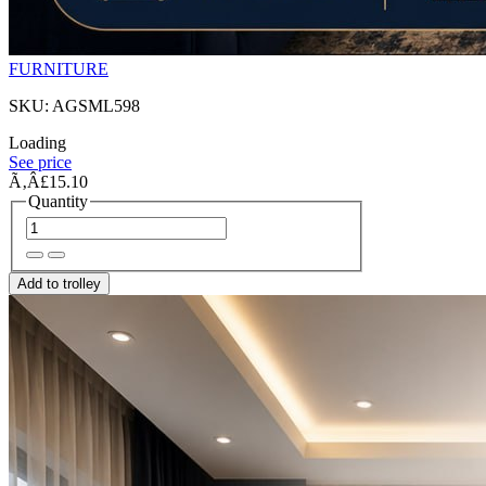
FURNITURE
SKU: AGSML598
Loading
See price
Ã‚Â£15.10
Quantity
Add to trolley