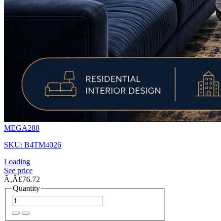
MEGA288
SKU: B4TM4026
Loading
See price
Ã‚Â£76.72
Quantity