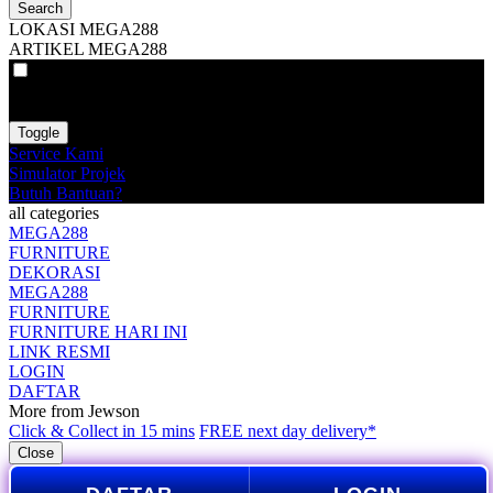
Search
LOKASI MEGA288
ARTIKEL MEGA288
VAT
EX
INC
Toggle
Service Kami
Simulator Projek
Butuh Bantuan?
all categories
MEGA288
FURNITURE
DEKORASI
MEGA288
FURNITURE
FURNITURE HARI INI
LINK RESMI
LOGIN
DAFTAR
More from Jewson
Click & Collect in 15 mins
FREE next day delivery*
Close