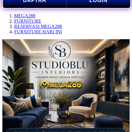
DAFTAR
LOGIN
MEGA288
FURNITURE
RESERVASI MEGA288
FURNITURE HARI INI