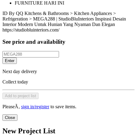
FURNITURE HARI INI
ID
By QQ
Kitchens & Bathrooms > Kitchen Appliances >
Refrigeration > MEGA288 | StudioBluInteriors Inspirasi Desain
Interior Modern Untuk Hunian Yang Nyaman Dan Elegan
https://studiobluinteriors.com/
See price and availability
Enter
Next day delivery
Collect today
Add to project list
PleaseÃ‚
sign in/register
to save items.
Close
New Project List