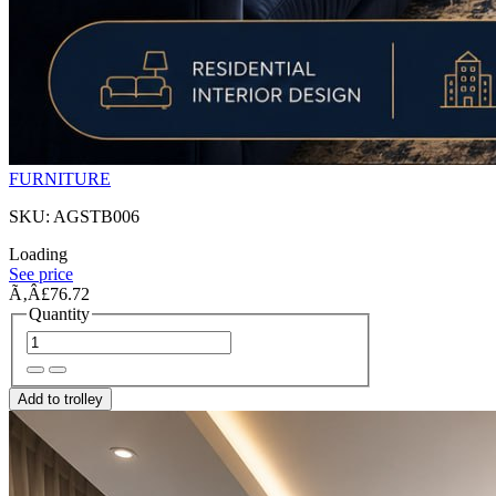
FURNITURE
SKU: AGSTB006
Loading
See price
Ã‚Â£76.72
Quantity
Add to trolley