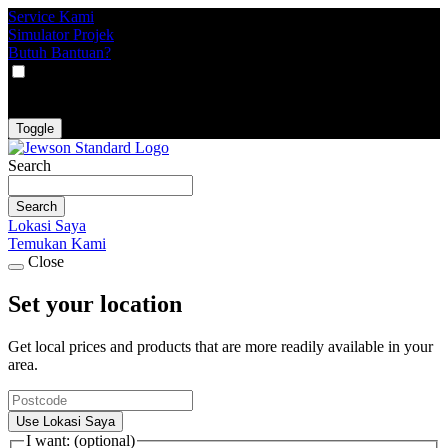
Service Kami
Simulator Projek
Butuh Bantuan?
VAT
EX
INC
Toggle
Search
Search
Lokasi Saya
Temukan Kami
Close
Set your location
Get local prices and products that are more readily available in your
area.
Use Lokasi Saya
I want: (optional)