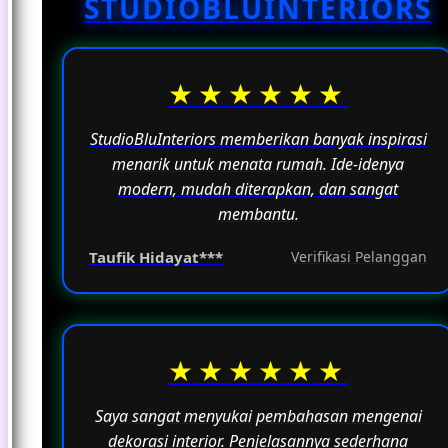
STUDIOBLUINTERIORS
fungsinya sebagai ruang untuk beraktivitas
sehari-hari.
★★★★★★
StudioBluInteriors memberikan banyak inspirasi
menarik untuk menata rumah. Ide-idenya
modern, mudah diterapkan, dan sangat
membantu.
Taufik Hidayat***
Verifikasi Pelanggan
★★★★★★
Saya sangat menyukai pembahasan mengenai
dekorasi interior. Penjelasannya sederhana