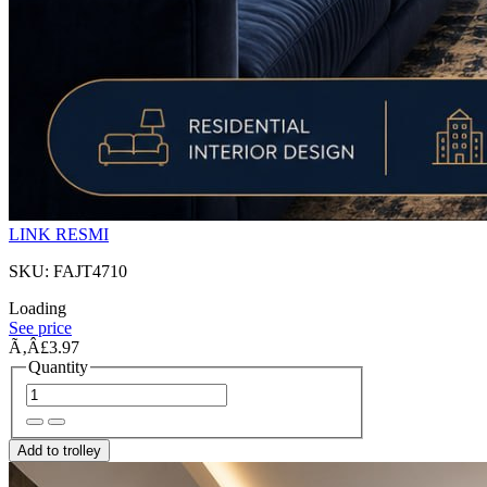
LINK RESMI
SKU: FAJT4710
Loading
See price
Ã‚Â£3.97
Quantity
Add to trolley