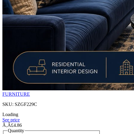
FURNITURE
SKU: SZGF229C
Loading
See price
Ã‚Â£4.86
Quantity