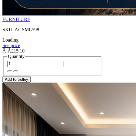
FURNITURE
SKU: AGSML598
Loading
See price
Ã‚Â£15.10
Quantity
Add to trolley