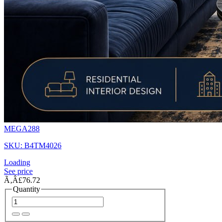
MEGA288
SKU: B4TM4026
Loading
See price
Ã‚Â£76.72
Quantity