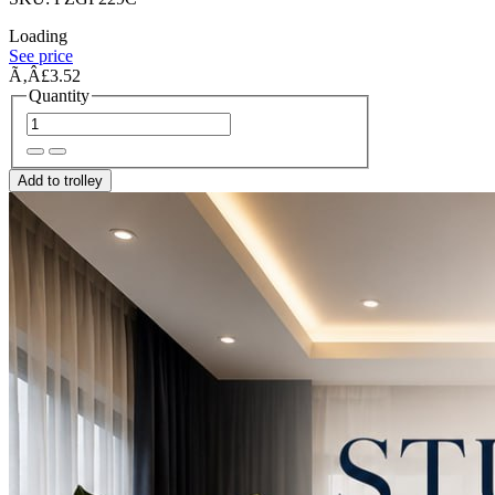
Loading
See price
Ã‚Â£3.52
Quantity
Add to trolley