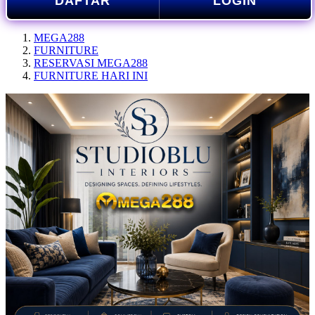
DAFTAR
LOGIN
MEGA288
FURNITURE
RESERVASI MEGA288
FURNITURE HARI INI