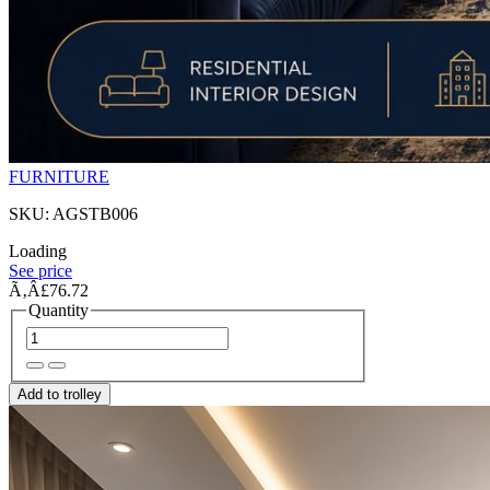
FURNITURE
SKU: AGSTB006
Loading
See price
Ã‚Â£76.72
Quantity
Add to trolley