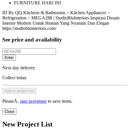
FURNITURE HARI INI
ID
By QQ
Kitchens & Bathrooms > Kitchen Appliances >
Refrigeration > MEGA288 | StudioBluInteriors Inspirasi Desain
Interior Modern Untuk Hunian Yang Nyaman Dan Elegan
https://studiobluinteriors.com/
See price and availability
Enter
Next day delivery
Collect today
Add to project list
PleaseÃ‚
sign in/register
to save items.
Close
New Project List