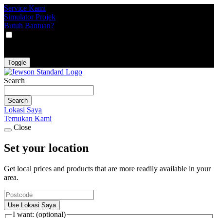
Service Kami
Simulator Projek
Butuh Bantuan?
VAT
EX
INC
Toggle
Search
Search
Lokasi Saya
Temukan Kami
Close
Set your location
Get local prices and products that are more readily available in your
area.
Use Lokasi Saya
I want: (optional)