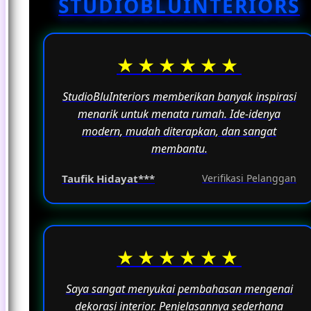
STUDIOBLUINTERIORS
fungsinya sebagai ruang untuk beraktivitas
sehari-hari.
★★★★★★
StudioBluInteriors memberikan banyak inspirasi
menarik untuk menata rumah. Ide-idenya
modern, mudah diterapkan, dan sangat
membantu.
Taufik Hidayat***
Verifikasi Pelanggan
★★★★★★
Saya sangat menyukai pembahasan mengenai
dekorasi interior. Penjelasannya sederhana