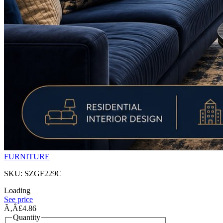
FURNITURE
SKU: SZGF229C
Loading
See price
Ã‚Â£4.86
Quantity