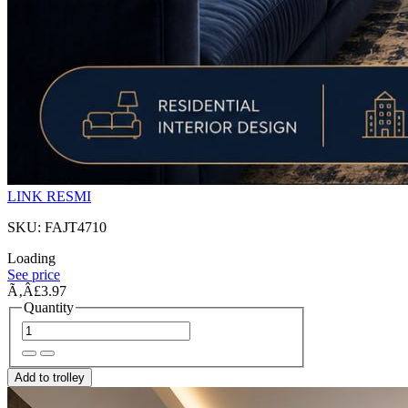
LINK RESMI
SKU: FAJT4710
Loading
See price
Ã‚Â£3.97
Quantity
Add to trolley