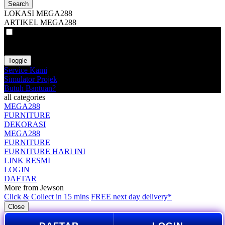
Search
LOKASI MEGA288
ARTIKEL MEGA288
VAT
EX
INC
Toggle
Service Kami
Simulator Projek
Butuh Bantuan?
all categories
MEGA288
FURNITURE
DEKORASI
MEGA288
FURNITURE
FURNITURE HARI INI
LINK RESMI
LOGIN
DAFTAR
More from Jewson
Click & Collect in 15 mins
FREE next day delivery*
Close