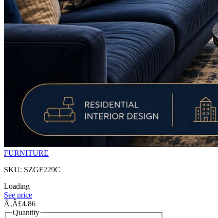
FURNITURE
SKU: SZGF229C
Loading
See price
Ã‚Â£4.86
Quantity