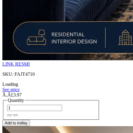
LINK RESMI
SKU: FAJT4710
Loading
See price
Ã‚Â£3.97
Quantity
Add to trolley