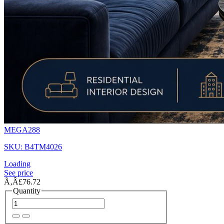
MEGA288
SKU: B4TM4026
Loading
See price
Ã‚Â£76.72
Quantity