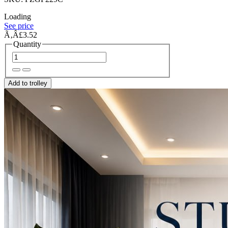
Loading
See price
Ã‚Â£3.52
Quantity
Add to trolley