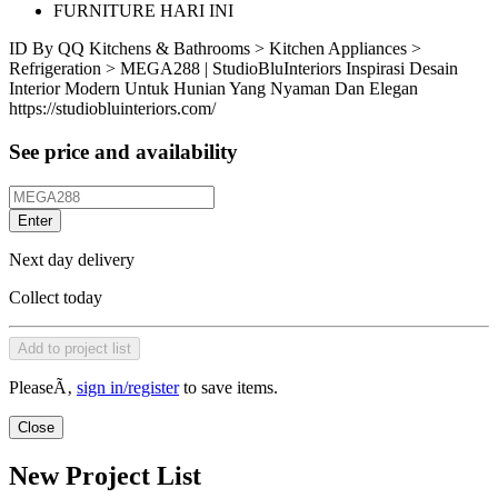
FURNITURE HARI INI
ID
By QQ
Kitchens & Bathrooms > Kitchen Appliances >
Refrigeration > MEGA288 | StudioBluInteriors Inspirasi Desain
Interior Modern Untuk Hunian Yang Nyaman Dan Elegan
https://studiobluinteriors.com/
See price and availability
Enter
Next day delivery
Collect today
Add to project list
PleaseÃ‚
sign in/register
to save items.
Close
New Project List