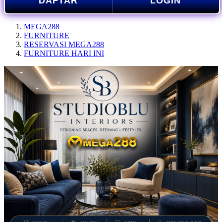
DAFTAR
LOGIN
MEGA288
FURNITURE
RESERVASI MEGA288
FURNITURE HARI INI