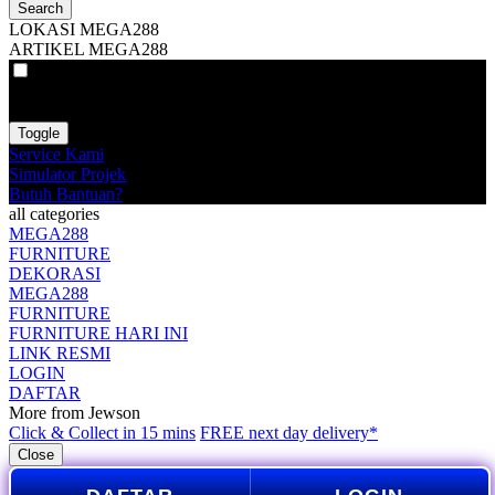
Search
LOKASI MEGA288
ARTIKEL MEGA288
VAT
EX
INC
Toggle
Service Kami
Simulator Projek
Butuh Bantuan?
all categories
MEGA288
FURNITURE
DEKORASI
MEGA288
FURNITURE
FURNITURE HARI INI
LINK RESMI
LOGIN
DAFTAR
More from Jewson
Click & Collect in 15 mins
FREE next day delivery*
Close