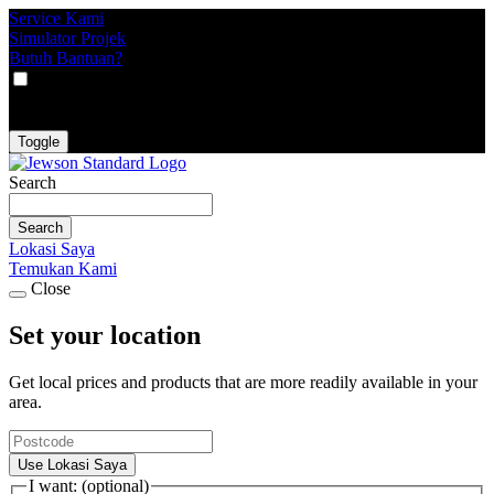
Service Kami
Simulator Projek
Butuh Bantuan?
VAT
EX
INC
Toggle
Search
Search
Lokasi Saya
Temukan Kami
Close
Set your location
Get local prices and products that are more readily available in your
area.
Use Lokasi Saya
I want: (optional)