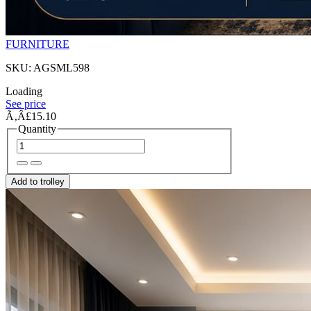
FURNITURE
SKU: AGSML598
Loading
See price
Ã‚Â£15.10
Quantity
Add to trolley