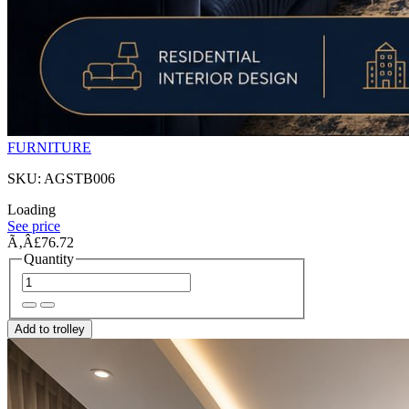
FURNITURE
SKU: AGSTB006
Loading
See price
Ã‚Â£76.72
Quantity
Add to trolley