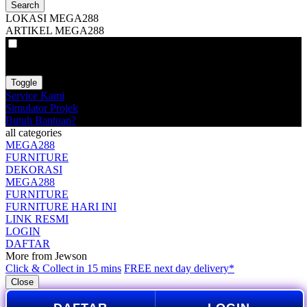
Search
LOKASI MEGA288
ARTIKEL MEGA288
VAT
EX
INC
Toggle
Service Kami
Simulator Projek
Butuh Bantuan?
all categories
MEGA288
FURNITURE
DEKORASI
MEGA288
FURNITURE
FURNITURE HARI INI
LINK RESMI
LOGIN
DAFTAR
More from Jewson
Click & Collect in 15 mins
FREE next day delivery*
Close