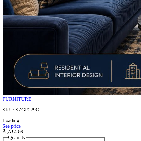
FURNITURE
SKU: SZGF229C
Loading
See price
Ã‚Â£4.86
Quantity