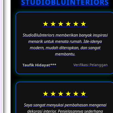
STUDIOBLUINTERIORS
fungsinya sebagai ruang untuk beraktivitas
sehari-hari.
★★★★★★
StudioBluInteriors memberikan banyak inspirasi
menarik untuk menata rumah. Ide-idenya
modern, mudah diterapkan, dan sangat
membantu.
Taufik Hidayat***
Verifikasi Pelanggan
★★★★★★
Saya sangat menyukai pembahasan mengenai
dekorasi interior. Penjelasannya sederhana