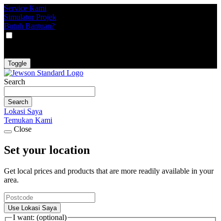
Service Kami
Simulator Projek
Butuh Bantuan?
VAT
EX
INC
Toggle
Search
Search
Lokasi Saya
Temukan Kami
Close
Set your location
Get local prices and products that are more readily available in your
area.
Use Lokasi Saya
I want: (optional)