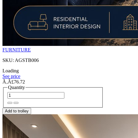
FURNITURE
SKU: AGSTB006
Loading
See price
Ã‚Â£76.72
Quantity
Add to trolley