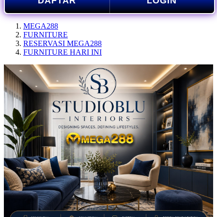
DAFTAR
LOGIN
MEGA288
FURNITURE
RESERVASI MEGA288
FURNITURE HARI INI