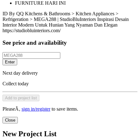
FURNITURE HARI INI
ID
By QQ
Kitchens & Bathrooms > Kitchen Appliances >
Refrigeration > MEGA288 | StudioBluInteriors Inspirasi Desain
Interior Modern Untuk Hunian Yang Nyaman Dan Elegan
https://studiobluinteriors.com/
See price and availability
Enter
Next day delivery
Collect today
Add to project list
PleaseÃ‚
sign in/register
to save items.
Close
New Project List