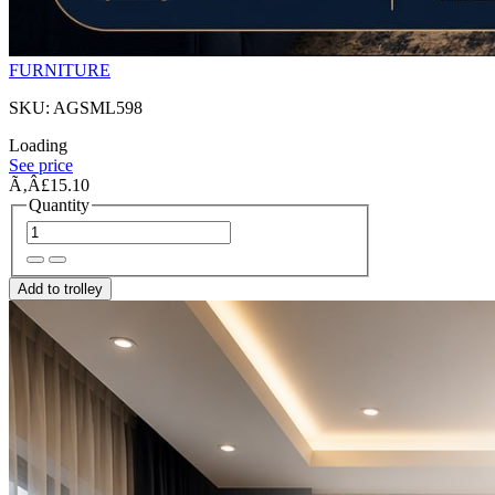
FURNITURE
SKU: AGSML598
Loading
See price
Ã‚Â£15.10
Quantity
Add to trolley