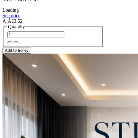
Loading
See price
Ã‚Â£3.52
Quantity
Add to trolley