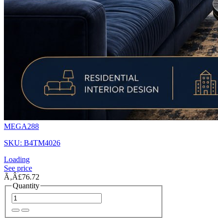
MEGA288
SKU: B4TM4026
Loading
See price
Ã‚Â£76.72
Quantity