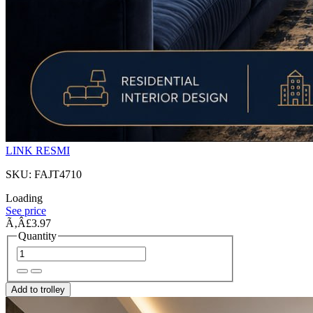
LINK RESMI
SKU: FAJT4710
Loading
See price
Ã‚Â£3.97
Quantity
Add to trolley