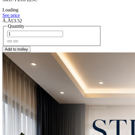
Loading
See price
Ã‚Â£3.52
Quantity
Add to trolley