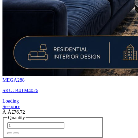
MEGA288
SKU: B4TM4026
Loading
See price
Ã‚Â£76.72
Quantity