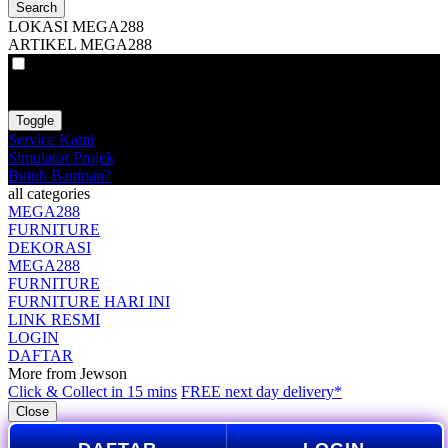
Search
LOKASI MEGA288
ARTIKEL MEGA288
VAT
EX
INC
Toggle
Service Kami
Simulator Projek
Butuh Bantuan?
all categories
MEGA288
FURNITURE
DEKORASI
MEGA288
FURNITURE
FURNITURE HARI INI
LINK RESMI
LOGIN
DAFTAR
More from Jewson
Click & Collect in 15 mins
FREE next day delivery*
Close