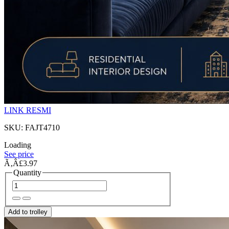
LINK RESMI
SKU: FAJT4710
Loading
See price
Ã‚Â£3.97
Quantity
Add to trolley