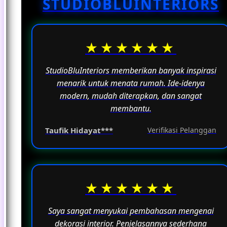
STUDIOBLUINTERIORS
fungsinya sebagai ruang untuk beraktivitas
sehari-hari.
★★★★★★
StudioBluInteriors memberikan banyak inspirasi
menarik untuk menata rumah. Ide-idenya
modern, mudah diterapkan, dan sangat
membantu.
Taufik Hidayat***
Verifikasi Pelanggan
★★★★★★
Saya sangat menyukai pembahasan mengenai
dekorasi interior. Penjelasannya sederhana