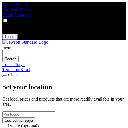
Service Kami
Simulator Projek
Butuh Bantuan?
VAT
EX
INC
Toggle
Search
Search
Lokasi Saya
Temukan Kami
Close
Set your location
Get local prices and products that are more readily available in your
area.
Use Lokasi Saya
I want: (optional)