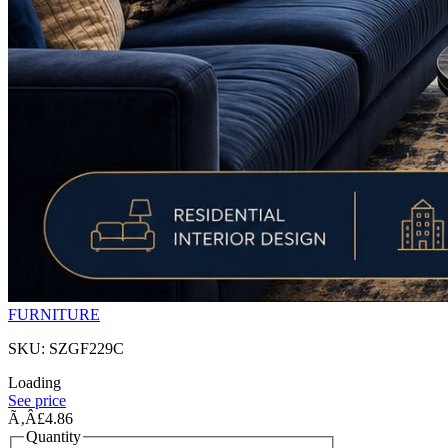
FURNITURE
SKU: SZGF229C
Loading
See price
Ã‚Â£4.86
Quantity