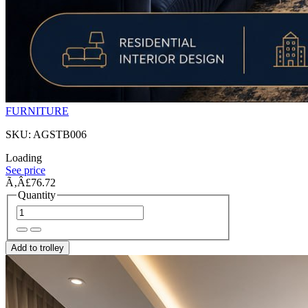
FURNITURE
SKU: AGSTB006
Loading
See price
Ã‚Â£76.72
Quantity
Add to trolley