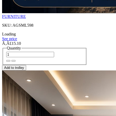
FURNITURE
SKU: AGSML598
Loading
See price
Ã‚Â£15.10
Quantity
Add to trolley