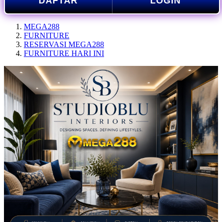
DAFTAR
LOGIN
MEGA288
FURNITURE
RESERVASI MEGA288
FURNITURE HARI INI