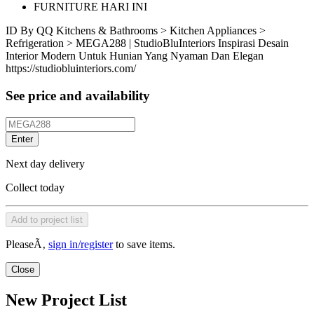
FURNITURE HARI INI
ID
By QQ
Kitchens & Bathrooms > Kitchen Appliances >
Refrigeration > MEGA288 | StudioBluInteriors Inspirasi Desain
Interior Modern Untuk Hunian Yang Nyaman Dan Elegan
https://studiobluinteriors.com/
See price and availability
Enter
Next day delivery
Collect today
Add to project list
PleaseÃ‚
sign in/register
to save items.
Close
New Project List