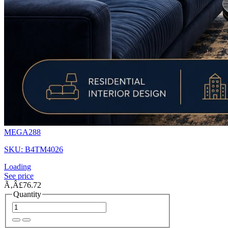
MEGA288
SKU: B4TM4026
Loading
See price
Ã‚Â£76.72
Quantity