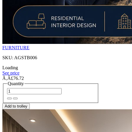
FURNITURE
SKU: AGSTB006
Loading
See price
Ã‚Â£76.72
Quantity
Add to trolley