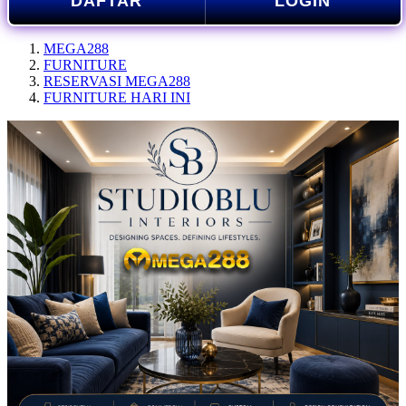
DAFTAR
LOGIN
MEGA288
FURNITURE
RESERVASI MEGA288
FURNITURE HARI INI