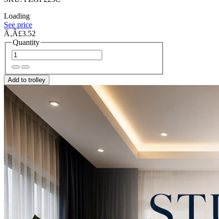
Loading
See price
Ã‚Â£3.52
Quantity
Add to trolley