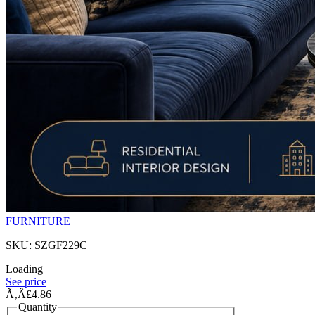
FURNITURE
SKU: SZGF229C
Loading
See price
Ã‚Â£4.86
Quantity