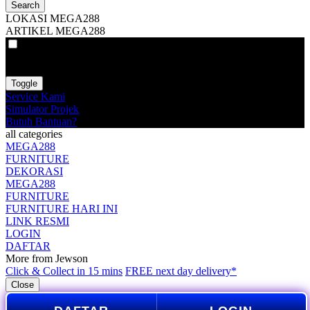
Search
LOKASI MEGA288
ARTIKEL MEGA288
VAT
EX
INC
Toggle
Service Kami
Simulator Projek
Butuh Bantuan?
all categories
MEGA288
FURNITURE
DEKORASI
MEGA288
FURNITURE
FURNITURE HARI INI
LINK RESMI
LOGIN
DAFTAR
More from Jewson
Click & Collect in 15 mins
FREE next day delivery*
Close