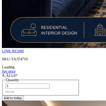
LINK RESMI
SKU: FAJT4710
Loading
See price
Ã‚Â£3.97
Quantity
Add to trolley