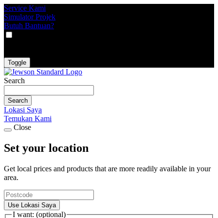
Service Kami
Simulator Projek
Butuh Bantuan?
VAT
EX
INC
Toggle
Search
Search
Lokasi Saya
Temukan Kami
Close
Set your location
Get local prices and products that are more readily available in your
area.
Use Lokasi Saya
I want: (optional)