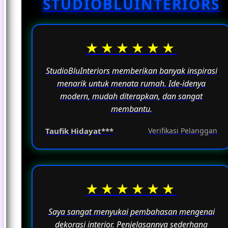
STUDIOBLUINTERIORS
fungsinya sebagai ruang untuk beraktivitas
sehari-hari.
★★★★★★
StudioBluInteriors memberikan banyak inspirasi
menarik untuk menata rumah. Ide-idenya
modern, mudah diterapkan, dan sangat
membantu.
Taufik Hidayat***
Verifikasi Pelanggan
★★★★★★
Saya sangat menyukai pembahasan mengenai
dekorasi interior. Penjelasannya sederhana