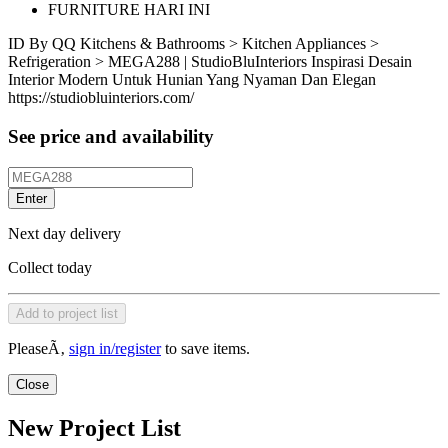
FURNITURE HARI INI
ID
By QQ
Kitchens & Bathrooms > Kitchen Appliances >
Refrigeration > MEGA288 | StudioBluInteriors Inspirasi Desain
Interior Modern Untuk Hunian Yang Nyaman Dan Elegan
https://studiobluinteriors.com/
See price and availability
Enter
Next day delivery
Collect today
Add to project list
PleaseÃ‚
sign in/register
to save items.
Close
New Project List