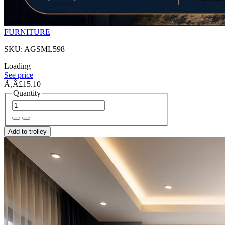
FURNITURE
SKU: AGSML598
Loading
See price
Ã‚Â£15.10
Quantity
Add to trolley