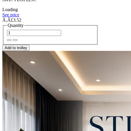
Loading
See price
Ã‚Â£3.52
Quantity
Add to trolley