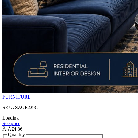
FURNITURE
SKU: SZGF229C
Loading
See price
Ã‚Â£4.86
Quantity