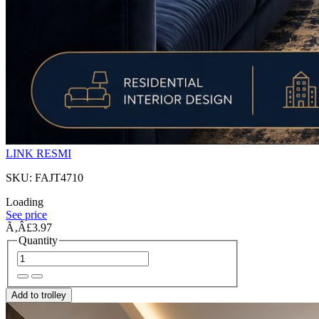
LINK RESMI
SKU: FAJT4710
Loading
See price
Ã‚Â£3.97
Quantity
Add to trolley