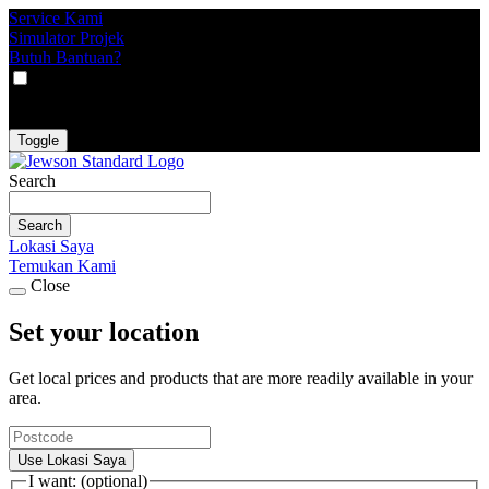
Service Kami
Simulator Projek
Butuh Bantuan?
VAT
EX
INC
Toggle
Search
Search
Lokasi Saya
Temukan Kami
Close
Set your location
Get local prices and products that are more readily available in your
area.
Use Lokasi Saya
I want: (optional)