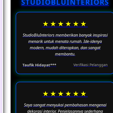
STUDIOBLUINTERIORS
fungsinya sebagai ruang untuk beraktivitas
sehari-hari.
★★★★★★
StudioBluInteriors memberikan banyak inspirasi
menarik untuk menata rumah. Ide-idenya
modern, mudah diterapkan, dan sangat
membantu.
Taufik Hidayat***
Verifikasi Pelanggan
★★★★★★
Saya sangat menyukai pembahasan mengenai
dekorasi interior. Penjelasannya sederhana