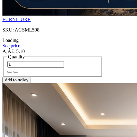
FURNITURE
SKU: AGSML598
Loading
See price
Ã‚Â£15.10
Quantity
Add to trolley