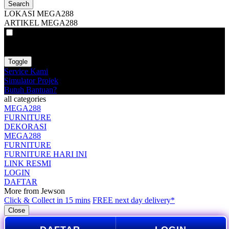
Search
LOKASI MEGA288
ARTIKEL MEGA288
VAT
EX
INC
Toggle
Service Kami
Simulator Projek
Butuh Bantuan?
all categories
MEGA288
FURNITURE
DEKORASI
MEGA288
FURNITURE
FURNITURE HARI INI
LINK RESMI
LOGIN
DAFTAR
More from Jewson
Click & Collect in 15 mins
FREE next day delivery*
Close