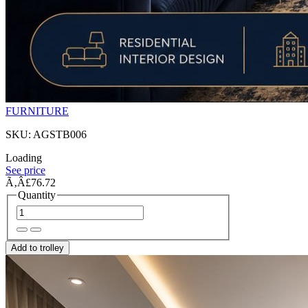
FURNITURE
SKU: AGSTB006
Loading
See price
Ã‚Â£76.72
Quantity
Add to trolley