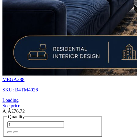
MEGA288
SKU: B4TM4026
Loading
See price
Ã‚Â£76.72
Quantity