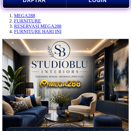
DAFTAR
LOGIN
MEGA288
FURNITURE
RESERVASI MEGA288
FURNITURE HARI INI