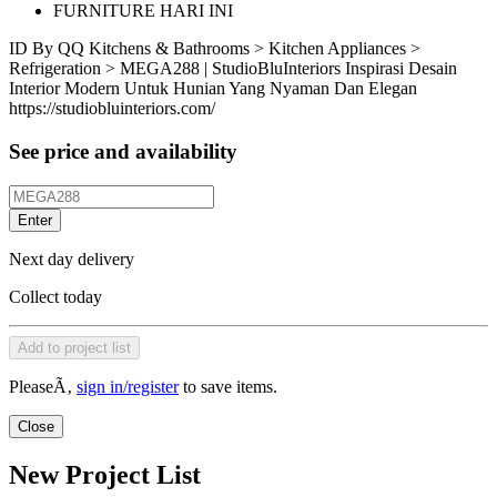
FURNITURE HARI INI
ID
By QQ
Kitchens & Bathrooms > Kitchen Appliances >
Refrigeration > MEGA288 | StudioBluInteriors Inspirasi Desain
Interior Modern Untuk Hunian Yang Nyaman Dan Elegan
https://studiobluinteriors.com/
See price and availability
Enter
Next day delivery
Collect today
Add to project list
PleaseÃ‚
sign in/register
to save items.
Close
New Project List